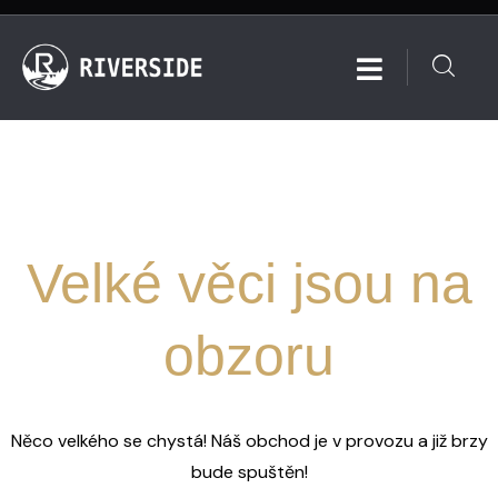
Velké věci jsou na
obzoru
Něco velkého se chystá! Náš obchod je v provozu a již brzy
bude spuštěn!