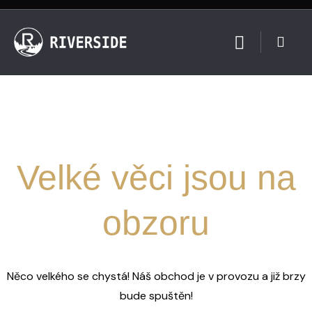
Velké věci jsou na
obzoru
Něco velkého se chystá! Náš obchod je v provozu a již brzy
bude spuštěn!